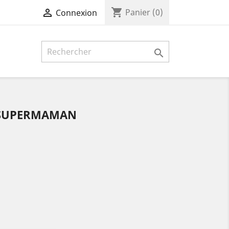
shopping_cart

Panier
(0)
Connexion

 SUPERMAMAN