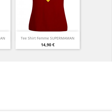
Aperçu rapide

MAN
Tee Shirt Femme SUPERMAMAN
Prix
14,90 €