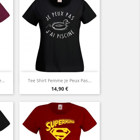
Aperçu rapide

...
Tee Shirt Femme Je Peux Pas...
Prix
14,90 €