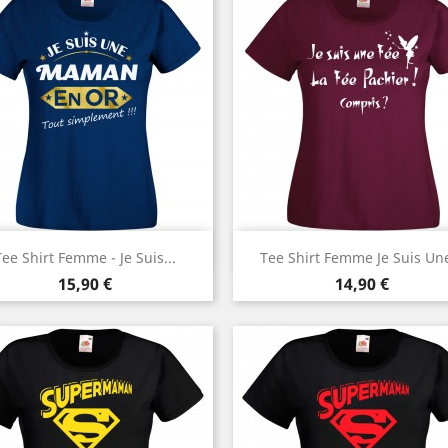
Aperçu rapide
Aperçu rapide


ee Shirt Femme - Je Suis...
Tee Shirt Femme Je Suis Une
Prix
Prix
15,90 €
14,90 €