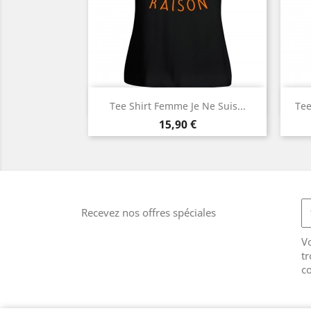
Aperçu rapide

Tee Shirt Femme Je Ne Suis...
Te
Prix
15,90 €
Recevez nos offres spéciales
V
tr
co