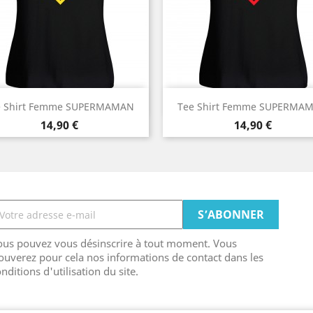
Aperçu rapide
Aperçu rapide


e Shirt Femme SUPERMAMAN
Tee Shirt Femme SUPERMA
Prix
Prix
14,90 €
14,90 €
ous pouvez vous désinscrire à tout moment. Vous
ouverez pour cela nos informations de contact dans les
nditions d'utilisation du site.