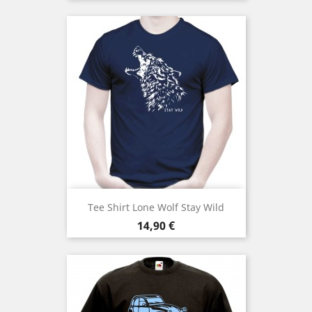
Tee Shirt Lone Wolf Stay Wild
Prix
14,90 €