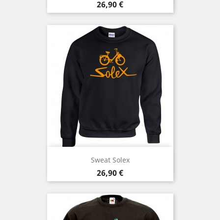
Prix
26,90 €
Sweat Solex
Prix
26,90 €