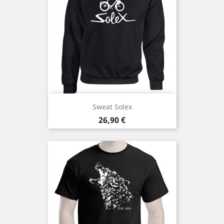
Sweat Solex
Prix
26,90 €