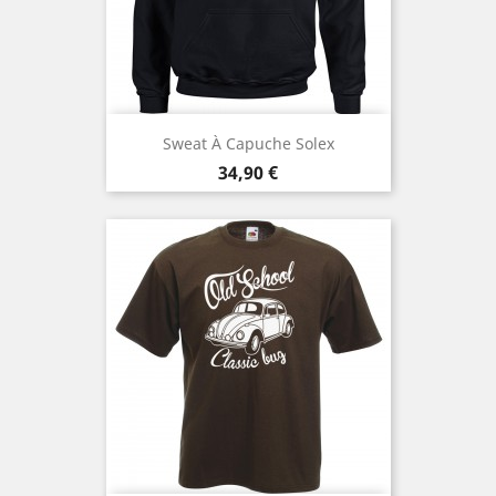
Sweat À Capuche Solex
Prix
34,90 €