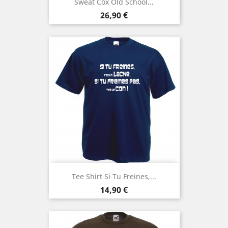
Sweat Cox Old School...
Prix
26,90 €
Tee Shirt Si Tu Freines,...
Prix
14,90 €