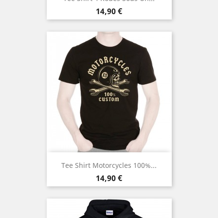
Prix
14,90 €
Tee Shirt Motorcycles 100%...
Prix
14,90 €