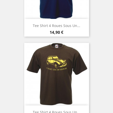
Tee Shirt 4 Roues Sous Un...
Prix
14,90 €
Tee Shirt 4 Roues Sous Un...