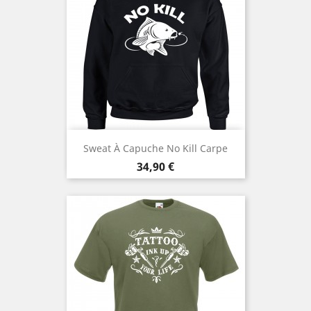
Sweat À Capuche No Kill Carpe
Prix
34,90 €