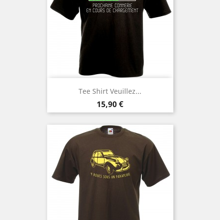
Tee Shirt Veuillez...
Prix
15,90 €