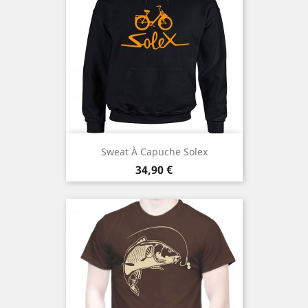
Sweat À Capuche Solex
Prix
34,90 €