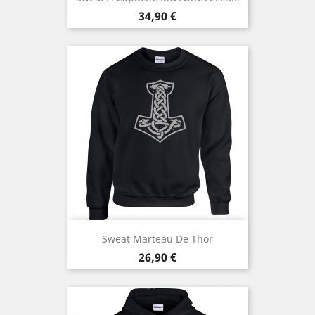
Prix
34,90 €
Sweat Marteau De Thor
Prix
26,90 €