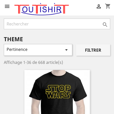
shopping_cart



THEME
Pertinence

FILTRER
Affichage 1-36 de 668 article(s)