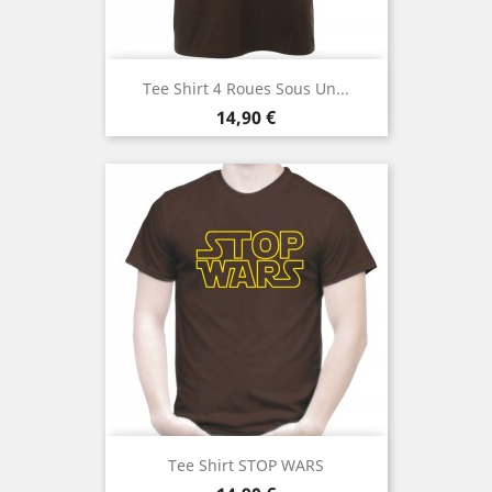
Tee Shirt 4 Roues Sous Un...
Prix
14,90 €
Tee Shirt STOP WARS