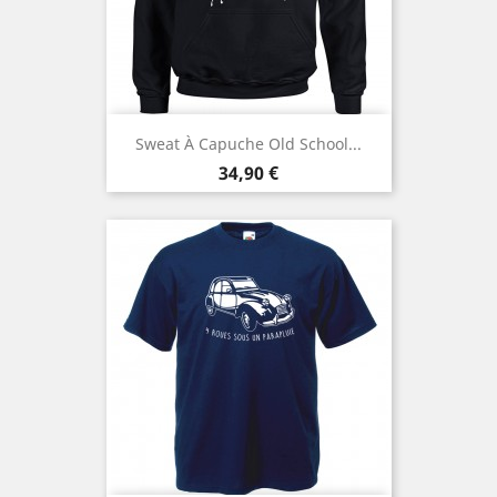
Sweat À Capuche Old School...
Prix
34,90 €