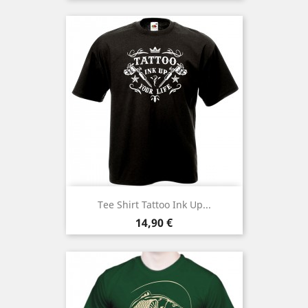
Tee Shirt Tattoo Ink Up...
Prix
14,90 €