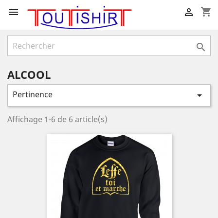
shopping_cart



ALCOOL
Pertinence

Affichage 1-6 de 6 article(s)