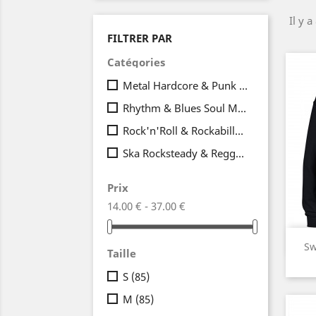
Il y a
FILTRER PAR
Catégories
Metal Hardcore & Punk Rock
(39)
Rhythm & Blues Soul Mod
(2)
Rock'n'Roll & Rockabilly
(28)
Ska Rocksteady & Reggae
(15)
Prix
14.00 € - 37.00 €
Sw
Taille
S
(85)
M
(85)