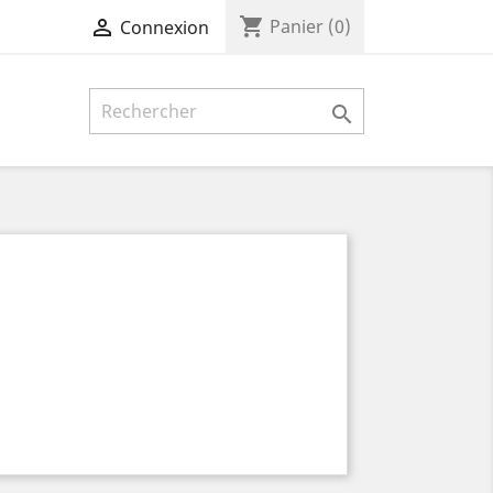
shopping_cart

Panier
(0)
Connexion
