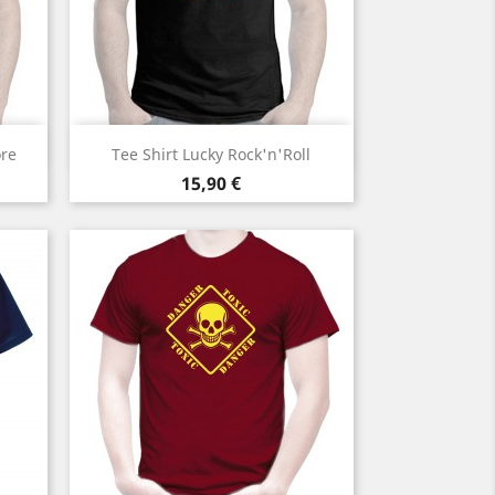
Aperçu rapide

ore
Tee Shirt Lucky Rock'n'Roll
Prix
15,90 €