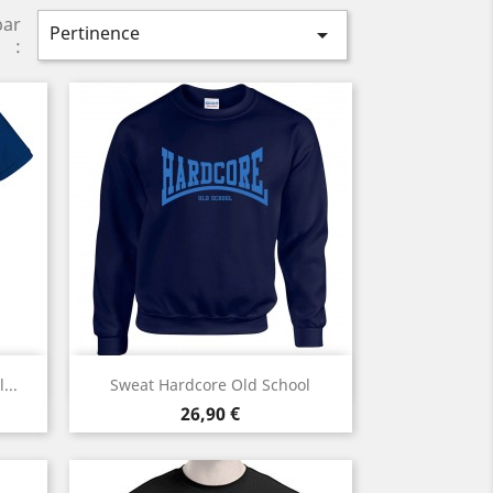
par
Pertinence

:
Aperçu rapide

...
Sweat Hardcore Old School
Prix
26,90 €