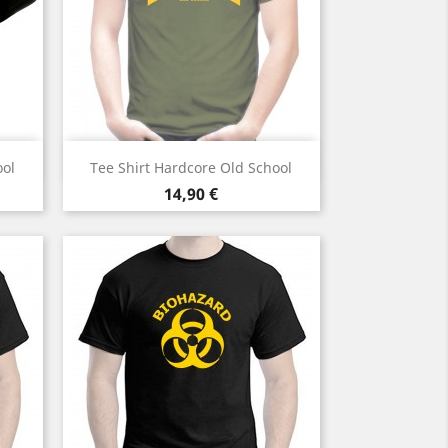
Aperçu rapide

ool
Tee Shirt Hardcore Old School
Prix
14,90 €