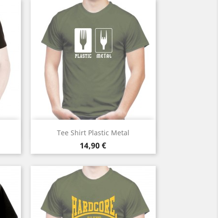
Aperçu rapide

Tee Shirt Plastic Metal
Prix
14,90 €