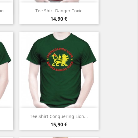
Aperçu rapide

ool
Tee Shirt Danger Toxic
Prix
14,90 €
Aperçu rapide

Tee Shirt Conquering Lion...
Prix
15,90 €