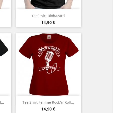
Aperçu rapide

Tee Shirt Biohazard
Prix
14,90 €
Aperçu rapide

...
Tee Shirt Femme Rock'n'Roll...
Prix
14,90 €