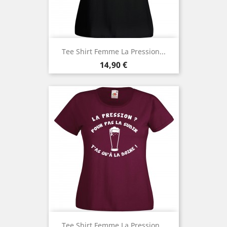
Tee Shirt Femme La Pression...
Prix
14,90 €
Tee Shirt Femme La Pression...