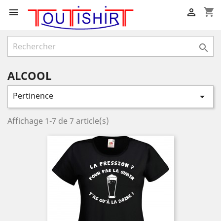
shopping_cart



ALCOOL
Pertinence

Affichage 1-7 de 7 article(s)