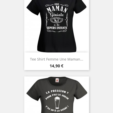
Tee Shirt Femme Une Maman...
Prix
14,90 €