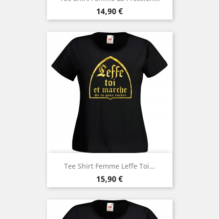
Prix
14,90 €
Tee Shirt Femme Leffe Toi...
Prix
15,90 €